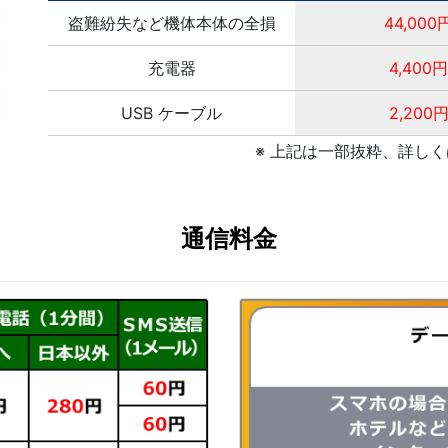
盗難紛失など機体本体の全損
44,000
充電器
4,400円
USB ケーブル
2,200
※ 上記は一部抜粋、詳し
通信料金