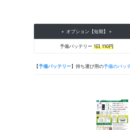
＋ オプション【短期】＋
予備バッテリー
1日 110円
【
予備バッテリー
】持ち運び用の
予備のバッ