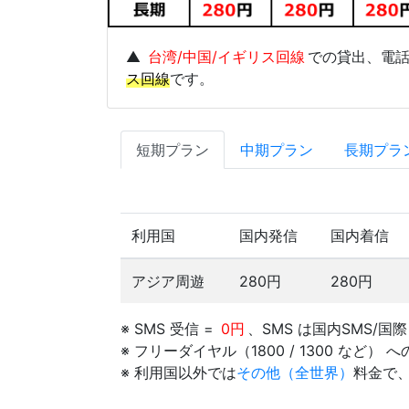
▲
台湾/中国/イギリス回線
での貸出、電
ス回線
です。
短期プラン
中期プラン
長期プラ
利用国
国内発信
国内着信
アジア周遊
280円
280円
※ SMS 受信 =
0円
、SMS は国内SMS/国
※ フリーダイヤル（1800 / 1300 など）
※ 利用国以外では
その他（全世界）
料金で、通