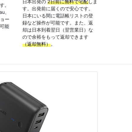
日本出発の
2日前に無料で宅配
しま
す。
す。出発前に届くので安心です。
au、
日本にいる間に電話帳リストの登
ショー
録など操作が可能です。また、返
可能
却は日本到着翌日（翌営業日）な
ので余裕をもって返却できます
（返却無料）
。