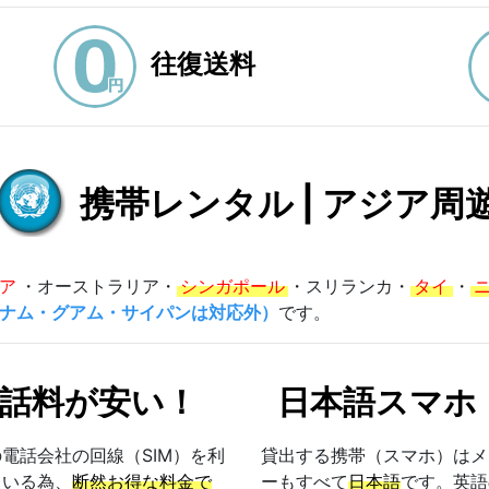
往復送料
携帯レンタル | アジア周
ア
・オーストラリア・
シンガポール
・スリランカ・
タイ
・
ナム・グアム・サイパンは対応外）
です。
話料が安い！
日本語スマホ
電話会社の回線（SIM）を利
貸出する携帯（スマホ）はメ
ている為、
断然お得な料金で
ーもすべて
日本語
です。英語