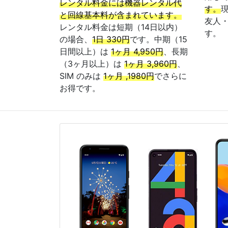
レンタル料金には機器レンタル代
す。
と回線基本料が含まれています。
友人
レンタル料金は短期（14日以内）
す。
の場合、
1日 330円
です。中期（15
日間以上）は
1ヶ月 4,950円
、長期
（3ヶ月以上）は
1ヶ月 3,960円
、
SIM のみは
1ヶ月 ,1980円
でさらに
お得です。