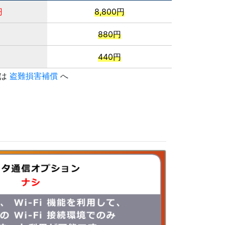
円
8,800円
880円
円
440円
くは
盗難損害補償
へ