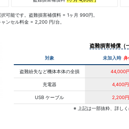
可能です。盗難損害補償料 = 1ヶ月 990円。
ンセル料金 = 2,200 円/台。
盗難損害補償（
対象
未加入時
弁
盗難紛失など機体本体の全損
44,000
充電器
4,400円
USB ケーブル
2,200
※ 上記は一部抜粋、詳し