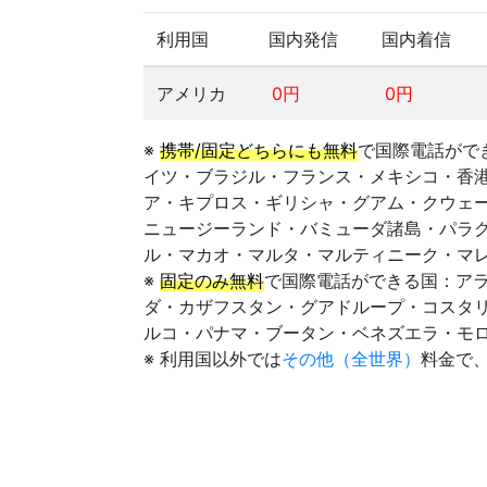
利用国
国内発信
国内着信
アメリカ
0円
0円
※
携帯/固定どちらにも無料
で国際電話がで
イツ・ブラジル・フランス・メキシコ・香
ア・キプロス・ギリシャ・グアム・クウェ
ニュージーランド・バミューダ諸島・パラ
ル・マカオ・マルタ・マルティニーク・マ
※
固定のみ無料
で国際電話ができる国：ア
ダ・カザフスタン・グアドループ・コスタ
ルコ・パナマ・ブータン・ベネズエラ・モ
※ 利用国以外では
その他（全世界）
料金で、通