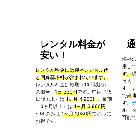
レンタル料金が
通
安い！
海外の
用し
レンタル料金には機器レンタル代
す。
と回線基本料が含まれています。
友人
レンタル料金は短期（14日以内）
す。
の場合、
1日 330円
です。中期（15
で
高
日間以上）は
1ヶ月 4,950円
、長期
す。
（3ヶ月以上）は
1ヶ月 3,960円
、
ルータ
SIM のみは
1ヶ月 1,980円
でさらに
可能
お得です。