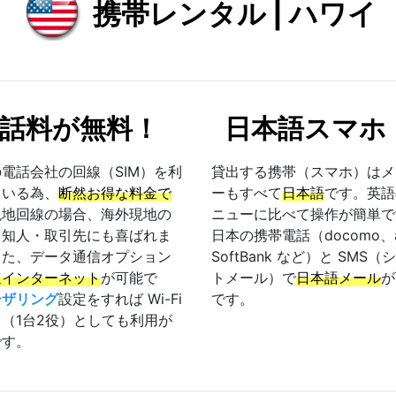
携帯レンタル | ハワイ
話料が無料！
日本語スマホ
電話会社の回線（SIM）を利
貸出する携帯（スマホ）はメ
ている為、
断然お得な料金で
ーもすべて
日本語
です。英語
現地回線の場合、海外現地の
ニューに比べて操作が簡単で
・知人・取引先にも喜ばれま
日本の携帯電話（docomo、
また、データ通信オプション
SoftBank など）と SMS（
速インターネット
が可能で
トメール）で
日本語メール
が
テザリング
設定をすれば Wi-Fi
です。
（1台2役）としても利用が
です。