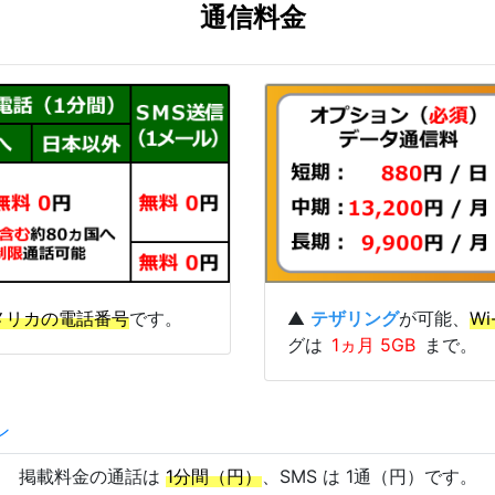
通信料金
メリカの電話番号
です。
▲
テザリング
が可能、
Wi
グは
1ヵ月 5GB
まで。
ン
掲載料金の通話は
1分間（円）
、SMS は 1通（円）です。