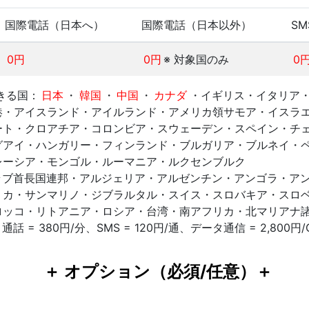
国際電話（日本へ）
国際電話（日本以外）
SM
0円
0円
※ 対象国のみ
0
きる国：
日本
・
韓国
・
中国
・
カナダ
・イギリス・イタリア
港・アイスランド・アイルランド・アメリカ領サモア・イスラ
ート・クロアチア・コロンビア・スウェーデン・スペイン・チ
グアイ・ハンガリー・フィンランド・ブルガリア・ブルネイ・
レーシア・モンゴル・ルーマニア・ルクセンブルク
ラブ首長国連邦・アルジェリア・アルゼンチン・アンゴラ・ア
リカ・サンマリノ・ジブラルタル・スイス・スロバキア・スロ
ロッコ・リトアニア・ロシア・台湾・南アフリカ・北マリアナ
話 = 380円/分、SMS = 120円/通、データ通信 = 2,800円
＋ オプション（必須/任意）＋