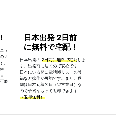
！
日本出発 2日前
に無料で宅配！
ニュ
のメ
日本出発の
2日前に無料で宅配
しま
す。
す。出発前に届くので安心です。
au、
日本にいる間に電話帳リストの登
ショー
録など操作が可能です。また、返
可能
却は日本到着翌日（翌営業日）な
ので余裕をもって返却できます
（返却無料）
。