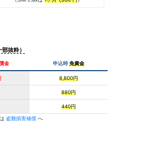
一部抜粋）
償金
申込時
免責金
円
8,800円
880円
円
440円
くは
盗難損害補償
へ