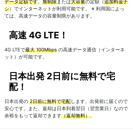
データ定額です
。
無制限
または
大容量
の定額（
追加料金ナ
シ
）でインターネットが利用可能です。 ※ 利用国によっ
ては、高速データの容量制限があります。
高速 4G LTE！
4G LTEで
最大 100Mbps
の高速データ通信（インターネ
ット）が可能です。
日本出発 2日前に無料で宅
配！
日本出発の
2日前に無料で宅配
します。出発前に届くので
安心です。また、返却は日本到着翌日（翌営業日）なので
余裕をもって返却できます
（返却無料）
。