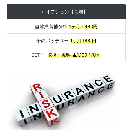
＋ オプション【長期】＋
盗難損害補償料
1ヶ月 1,980円
予備バッテリー
1ヶ月 990円
SET 割
取扱手数料 ▲1,100円割引