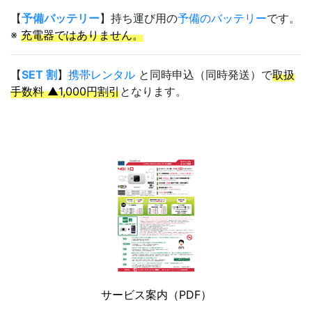
【
予備バッテリー
】持ち運び用の
予備のバッテリー
です。
※
充電器ではありません。
【
SET 割
】
携帯レンタル
と同時申込（同時発送）で
取扱
手数料 ▲1,000円割引
となります。
サービス案内（PDF）