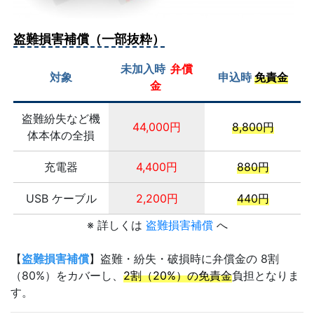
盗難損害補償（一部抜粋）
未加入時
弁償
対象
申込時
免責金
金
盗難紛失など機
44,000円
8,800円
体本体の全損
充電器
4,400円
880円
USB ケーブル
2,200円
440円
※ 詳しくは
盗難損害補償
へ
【
盗難損害補償
】盗難・紛失・破損時に弁償金の 8割
（80%）をカバーし、
2割（20%）の免責金
負担となりま
す。