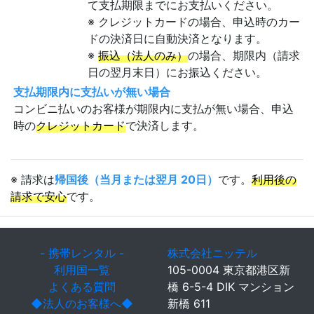
て支払期限までにお支払いください。
※ クレジットカードの場合、申込時のカー
ドの決済日に自動決済となります。
※
振込（法人のみ）
の場合、期限内（請求
日の翌月末日）にお振込ください。
支払期限内に支払いが無い場合
コンビニ払いのお客様が期限内に支払が無い場合、申込
時の
クレジットカード
で決済します。
※ 請求は
帰国後（当月または翌月 20日）
です。
利用後の
請求で安心
です。
- 携帯レンタル -
株式会社ニッテル
利用国一覧
105-0004 東京都港区新
よくある質問
橋 6-5-4 DIK マンション
◆法人のお客様へ◆
新橋 611