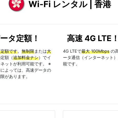
Wi-Fi レンタル | 香港
ータ定額！
高速 4G LTE
タ定額です
。
無制限
または
大
4G LTEで
最大 100Mbps
の
の定額（
追加料金ナシ
）でイ
ータ通信（インターネット）
ネットが利用可能です。 ※
能です。
国によっては、高速データの
制限があります。