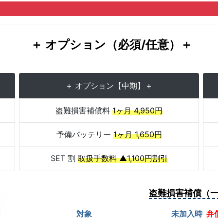
＋ オプション（必須/任意）＋
＋ オプション【中期】＋
盗難損害補償料
1ヶ月 4,950円
予備バッテリー
1ヶ月 1,650円
SET 割
取扱手数料 ▲1,100円割引
盗難損害補償（
対象
未加入時
弁