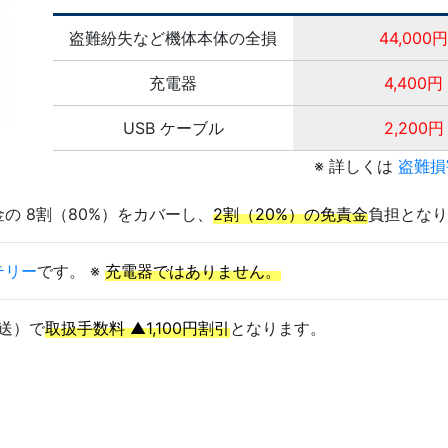
盗難紛失など機体本体の全損
44,000円
充電器
4,400円
USB ケーブル
2,200円
※ 詳しくは
盗難損
の 8割（80%）をカバーし、
2割（20%）の免責金
負担となり
テリー
です。 ※
充電器ではありません。
送）で
取扱手数料 ▲1,100円割引
となります。