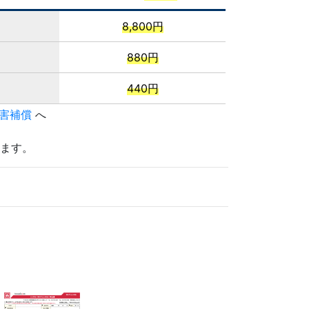
8,800円
880円
440円
害補償
へ
ます。