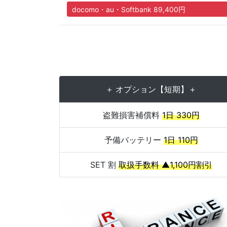
docomo・au・Softbank 89,400円
＋ オプション【短期】＋
盗難損害補償料
1日 330円
予備バッテリー
1日 110円
SET 割
取扱手数料 ▲1,100円割引