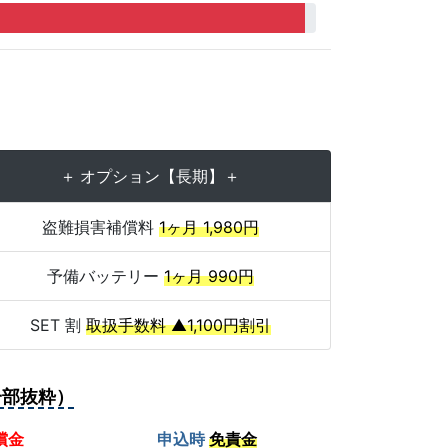
＋ オプション【長期】＋
盗難損害補償料
1ヶ月 1,980円
予備バッテリー
1ヶ月 990円
SET 割
取扱手数料 ▲1,100円割引
一部抜粋）
償金
申込時
免責金