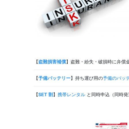
【
盗難損害補償
】盗難・紛失・破損時に弁償金
【
予備バッテリー
】持ち運び用の
予備のバッ
【
SET 割
】
携帯レンタル
と同時申込（同時発