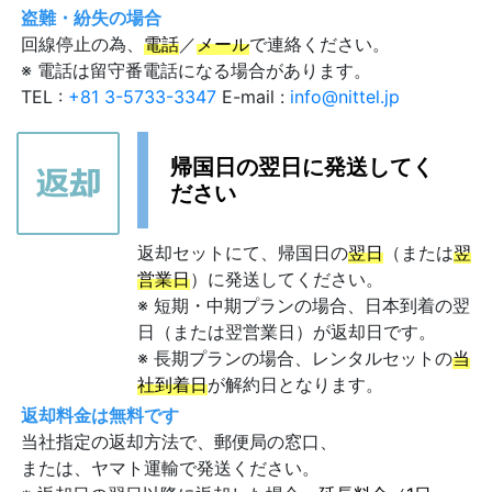
盗難・紛失の場合
回線停止の為、
電話
／
メール
で連絡ください。
※ 電話は留守番電話になる場合があります。
TEL :
+81 3-5733-3347
E-mail :
info@nittel.jp
帰国日の翌日に発送してく
ださい
返却セットにて、帰国日の
翌日
（または
翌
営業日
）に発送してください。
※ 短期・中期プランの場合、日本到着の翌
日（または翌営業日）が返却日です。
※ 長期プランの場合、レンタルセットの
当
社到着日
が解約日となります。
返却料金は無料です
当社指定の返却方法で、郵便局の窓口、
または、ヤマト運輸で発送ください。