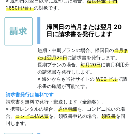
※ 返却日の翌日以降に返却した場合、
延長料金（1日
1,650円/台）
の対象です。
帰国日の当月または翌月 20
日に請求書を発行します
短期・中期プランの場合、帰国日の
当月ま
たは翌月20日
に請求書を発行します。
長期プランの場合、
毎月20日
に前月利用分
の請求書を発行しします。
※ 海外からも当社サイトの
WEB ビル
で請
求書の確認が可能です。
請求書発行は無料です
請求書を無料で発行・郵送します（全顧客）。
※ 携帯レンタルの場合、
通信明細
を、コンビニ払いの場
合、
コンビニ払込票
を、領収書申込の場合、
領収書
を同
封します。