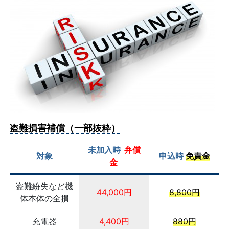
盗難損害補償（一部抜粋）
未加入時
弁償
対象
申込時
免責金
金
盗難紛失など機
44,000円
8,800円
体本体の全損
充電器
4,400円
880円