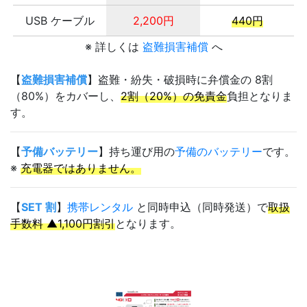
USB ケーブル
2,200円
440円
※ 詳しくは
盗難損害補償
へ
【
盗難損害補償
】盗難・紛失・破損時に弁償金の 8割
（80%）をカバーし、
2割（20%）の免責金
負担となりま
す。
【
予備バッテリー
】持ち運び用の
予備のバッテリー
です。
※
充電器ではありません。
【
SET 割
】
携帯レンタル
と同時申込（同時発送）で
取扱
手数料 ▲1,100円割引
となります。