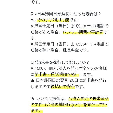
です。
Q : 日本帰国日が延長になった場合は？
A :
そのまま利用可能
です。
※ 帰国予定日（当日）までにメール/電話で
連絡がある場合、
レンタル期間の再計算
で
す。
※ 帰国予定日（当日）までにメール/電話で
連絡が無い場合、延長料金です。
Q : 請求書を発行して欲しいが？
A : はい、個人/法人を問わず全てのお客様
に
請求書・通話明細を発行
します。
▲ 日本帰国日の翌月 20日に請求書を発行
しますので
後払いで安心
です。
★ レンタル携帯は、
台湾入国時の携帯電話
の要件（台湾現地回線など）を満たしてい
ます。