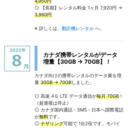
4,950円
◎ 【長期】レンタル料金 1ヶ月 7,920円 →
3,960円
※ 詳しくは、
翻訳機レンタル
へ。
カナダ携帯レンタルがデータ
増量【30GB → 70GB】！
カナダ向けの携帯レンタルのデータ量を増
量
30GB → 70GB
しました。
◎ 高速 4Ｇ LTE データ通信が
毎月 70GB
！
（超過後は停止）
◎ カナダ国内通話・SMS・日本へ国際電話
が
無料
です。
◎
テザリング
可能で 1台2役です。モバイ