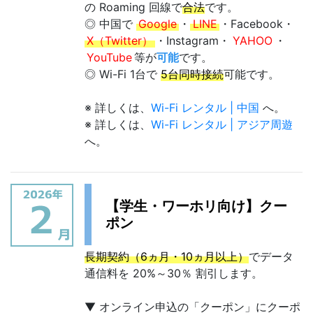
の Roaming 回線で
合法
です。
◎ 中国で
Google
・
LINE
・Facebook・
X（Twitter）
・Instagram・
YAHOO
・
YouTube
等が
可能
です。
◎ Wi-Fi 1台で
5台同時接続
可能です。
※ 詳しくは、
Wi-Fi レンタル | 中国
へ。
※ 詳しくは、
Wi-Fi レンタル | アジア周遊
へ。
【学生・ワーホリ向け】クー
ポン
長期契約（6ヵ月・10ヵ月以上）
でデータ
通信料を 20%～30％ 割引します。
▼ オンライン申込の「クーポン」にクーポ