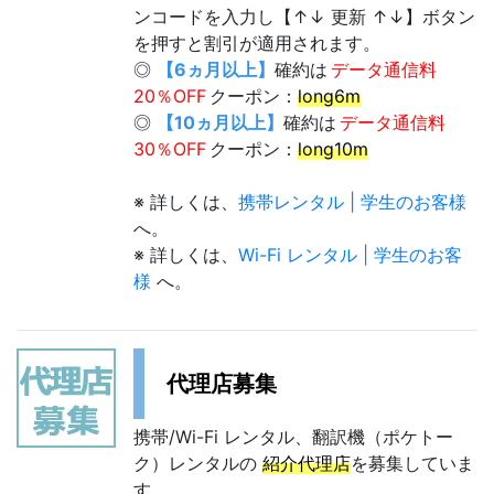
ンコードを入力し【↑↓ 更新 ↑↓】ボタン
を押すと割引が適用されます。
◎
【6ヵ月以上】
確約は
データ通信料
20％OFF
クーポン：
long6m
◎
【10ヵ月以上】
確約は
データ通信料
30％OFF
クーポン：
long10m
※ 詳しくは、
携帯レンタル | 学生のお客様
へ。
※ 詳しくは、
Wi-Fi レンタル | 学生のお客
様
へ。
代理店募集
携帯/Wi-Fi レンタル、翻訳機（ポケトー
ク）レンタルの
紹介代理店
を募集していま
す。