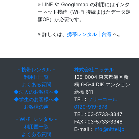
※ LINE や Googlemap の利用にはインタ
ーネット接続（Wi-Fi 接続まはたデータ定
額OP）が必要です。
※ 詳しくは、
携帯レンタル | 台湾
へ。
- 携帯レンタル -
株式会社ニッテル
利用国一覧
105-0004 東京都港区新
よくある質問
橋 6-5-4 DIK マンション
◆法人のお客様へ◆
新橋 611
◆学生のお客様へ◆
TEL :
フリーコール
お客様の声
0120-919-878
TEL : 03-5733-3347
- Wi-Fi レンタル -
FAX : 03-5733-3348
利用国一覧
E-mail :
info@nittel.jp
よくある質問