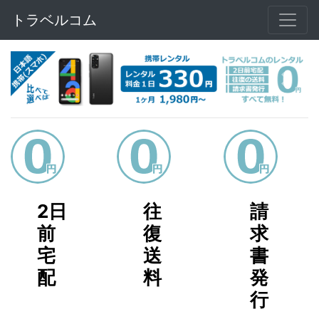
トラベルコム
Previous
Next
2日
往
請
前
復
求
宅
送
書
配
料
発
行