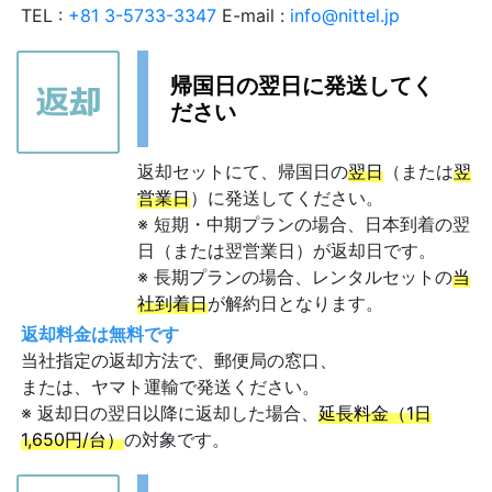
TEL :
+81 3-5733-3347
E-mail :
info@nittel.jp
帰国日の翌日に発送してく
ださい
返却セットにて、帰国日の
翌日
（または
翌
営業日
）に発送してください。
※ 短期・中期プランの場合、日本到着の翌
日（または翌営業日）が返却日です。
※ 長期プランの場合、レンタルセットの
当
社到着日
が解約日となります。
返却料金は無料です
当社指定の返却方法で、郵便局の窓口、
または、ヤマト運輸で発送ください。
※ 返却日の翌日以降に返却した場合、
延長料金（1日
1,650円/台）
の対象です。