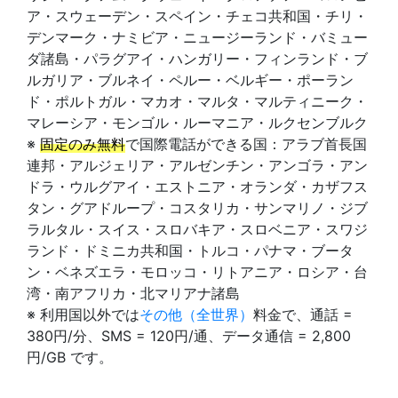
ア・スウェーデン・スペイン・チェコ共和国・チリ・
デンマーク・ナミビア・ニュージーランド・バミュー
ダ諸島・パラグアイ・ハンガリー・フィンランド・ブ
ルガリア・ブルネイ・ペルー・ベルギー・ポーラン
ド・ポルトガル・マカオ・マルタ・マルティニーク・
マレーシア・モンゴル・ルーマニア・ルクセンブルク
※
固定のみ無料
で国際電話ができる国：アラブ首長国
連邦・アルジェリア・アルゼンチン・アンゴラ・アン
ドラ・ウルグアイ・エストニア・オランダ・カザフス
タン・グアドループ・コスタリカ・サンマリノ・ジブ
ラルタル・スイス・スロバキア・スロベニア・スワジ
ランド・ドミニカ共和国・トルコ・パナマ・ブータ
ン・ベネズエラ・モロッコ・リトアニア・ロシア・台
湾・南アフリカ・北マリアナ諸島
※ 利用国以外では
その他（全世界）
料金で、通話 =
380円/分、SMS = 120円/通、データ通信 = 2,800
円/GB です。