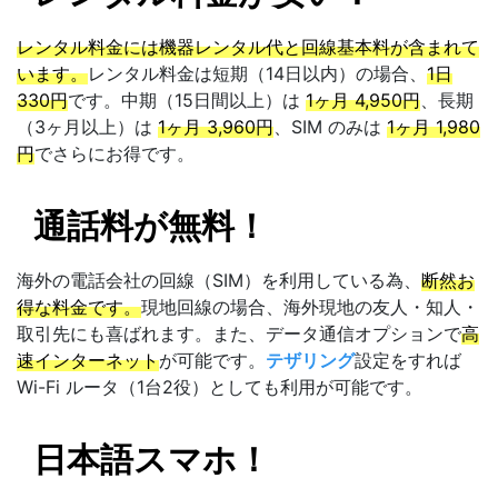
レンタル料金には機器レンタル代と回線基本料が含まれて
います。
レンタル料金は短期（14日以内）の場合、
1日
330円
です。中期（15日間以上）は
1ヶ月 4,950円
、長期
（3ヶ月以上）は
1ヶ月 3,960円
、SIM のみは
1ヶ月 1,980
円
でさらにお得です。
通話料が無料！
海外の電話会社の回線（SIM）を利用している為、
断然お
得な料金です。
現地回線の場合、海外現地の友人・知人・
取引先にも喜ばれます。また、データ通信オプションで
高
速インターネット
が可能です。
テザリング
設定をすれば
Wi-Fi ルータ（1台2役）としても利用が可能です。
日本語スマホ！