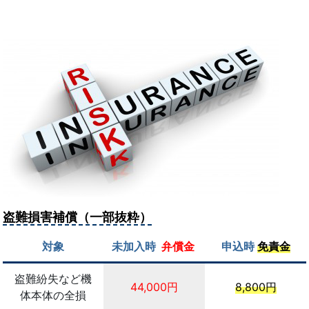
盗難損害補償（一部抜粋）
対象
未加入時
弁償金
申込時
免責金
盗難紛失など機
44,000円
8,800円
体本体の全損