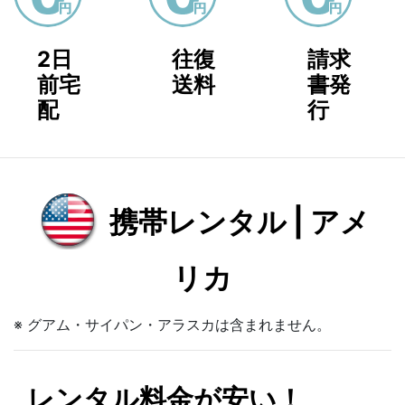
2日
往復
請求
前宅
送料
書発
配
行
携帯レンタル | アメ
リカ
※ グアム・サイパン・アラスカは含まれません。
レンタル料金が安い！