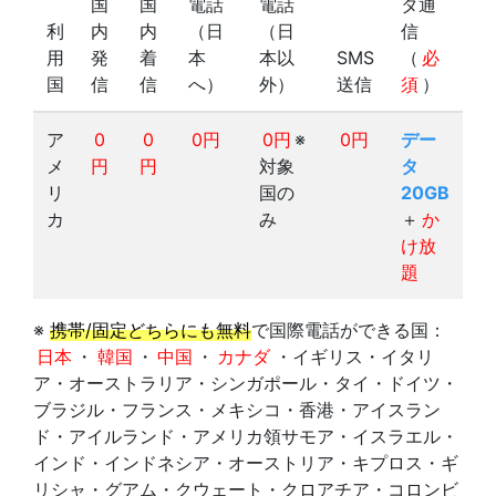
国
国
電話
電話
タ通
利
内
内
（日
（日
信
用
発
着
本
本以
SMS
（
必
国
信
信
へ）
外）
送信
須
）
ア
0
0
0円
0円
※
0円
デー
メ
円
円
対象
タ
リ
国の
20GB
カ
み
＋
か
け放
題
※
携帯/固定どちらにも無料
で国際電話ができる国：
日本
・
韓国
・
中国
・
カナダ
・イギリス・イタリ
ア・オーストラリア・シンガポール・タイ・ドイツ・
ブラジル・フランス・メキシコ・香港・アイスラン
ド・アイルランド・アメリカ領サモア・イスラエル・
インド・インドネシア・オーストリア・キプロス・ギ
リシャ・グアム・クウェート・クロアチア・コロンビ