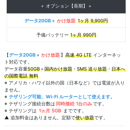
＋ オプション【長期】＋
データ20GB
＋
かけ放題
1ヶ月 9,900円
予備バッテリー
1ヶ月 990円
【
データ20GB
＋
かけ放題
】
高速 4G LTE
インターネッ
ト対応です。
データ容量
50GB
＋
国内かけ放題
・
SMS 送り放題
・
日本へ
の国際電話 無料
※ アメリカ・ハワイ以外の国（日本など）では電波が入り
ません。
※
テザリング可能、Wi-Fi ルーターとして使えます。
※ テザリング接続台数は
同時接続 1台のみ
です。
※ テザリングは
1ヵ月 5GB
までです。
▲ 追加料金はありません。定額で
使い放題
です。