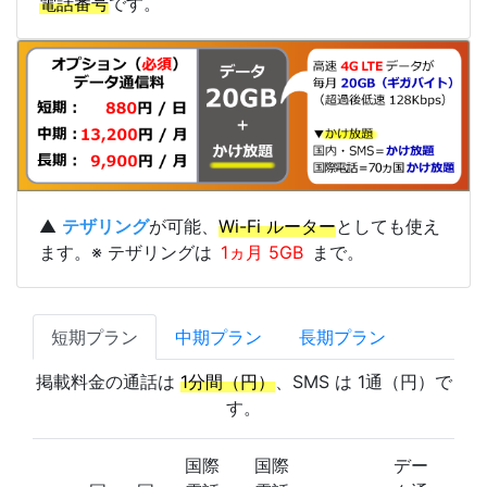
電話番号
です。
▲
テザリング
が可能、
Wi-Fi ルーター
としても使え
ます。※ テザリングは
1ヵ月 5GB
まで。
短期プラン
中期プラン
長期プラン
掲載料金の通話は
1分間（円）
、SMS は 1通（円）で
す。
国際
国際
デー