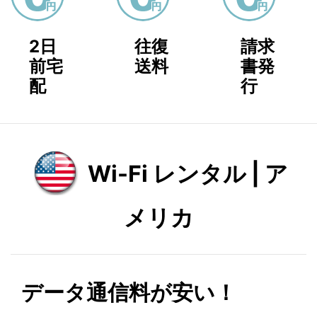
2日
往復
請求
前宅
送料
書発
配
行
Wi-Fi レンタル | ア
メリカ
データ通信料が安い！