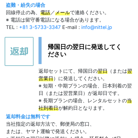
盗難・紛失の場合
回線停止の為、
電話
／
メール
で連絡ください。
※ 電話は留守番電話になる場合があります。
TEL :
+81 3-5733-3347
E-mail :
info@nittel.jp
帰国日の翌日に発送してく
ださい
返却セットにて、帰国日の
翌日
（または
翌
営業日
）に発送してください。
※ 短期・中期プランの場合、日本到着の翌
日（または翌営業日）が返却日です。
※ 長期プランの場合、レンタルセットの
当
社到着日
が解約日となります。
返却料金は無料です
当社指定の返却方法で、郵便局の窓口、
または、ヤマト運輸で発送ください。