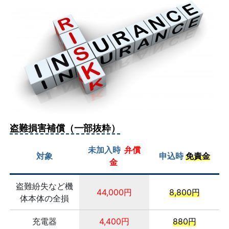
盗難損害補償（一部抜粋）
未加入時
弁償
対象
申込時
免責金
金
盗難紛失など機
44,000円
8,800円
体本体の全損
充電器
4,400円
880円