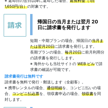
※ 返却日の翌日以降に返却した場合、
延長料金（1日
1,650円/台）
の対象です。
帰国日の当月または翌月 20
日に請求書を発行します
短期・中期プランの場合、帰国日の
当月ま
たは翌月20日
に請求書を発行します。
長期プランの場合、
毎月20日
に前月利用分
の請求書を発行しします。
※ 海外からも当社サイトの
WEB ビル
で請
求書の確認が可能です。
請求書発行は無料です
請求書を無料で発行・郵送します（全顧客）。
※ 携帯レンタルの場合、
通信明細
を、コンビニ払いの場
合、
コンビニ払込票
を、領収書申込の場合、
領収書
を同
封します。