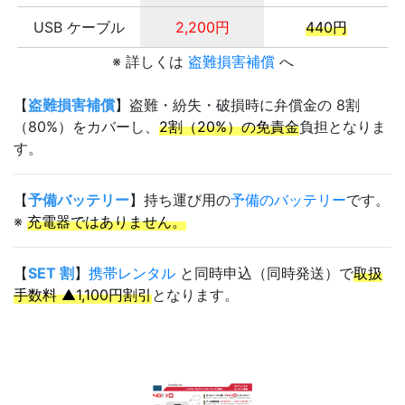
USB ケーブル
2,200円
440円
※ 詳しくは
盗難損害補償
へ
【
盗難損害補償
】盗難・紛失・破損時に弁償金の 8割
（80%）をカバーし、
2割（20%）の免責金
負担となりま
す。
【
予備バッテリー
】持ち運び用の
予備のバッテリー
です。
※
充電器ではありません。
【
SET 割
】
携帯レンタル
と同時申込（同時発送）で
取扱
手数料 ▲1,100円割引
となります。