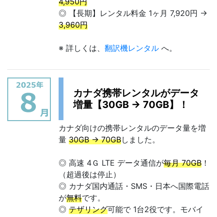
4,950円
◎ 【長期】レンタル料金 1ヶ月 7,920円 →
3,960円
※ 詳しくは、
翻訳機レンタル
へ。
カナダ携帯レンタルがデータ
増量【30GB → 70GB】！
カナダ向けの携帯レンタルのデータ量を増
量
30GB → 70GB
しました。
◎ 高速 4Ｇ LTE データ通信が
毎月 70GB
！
（超過後は停止）
◎ カナダ国内通話・SMS・日本へ国際電話
が
無料
です。
◎
テザリング
可能で 1台2役です。モバイ