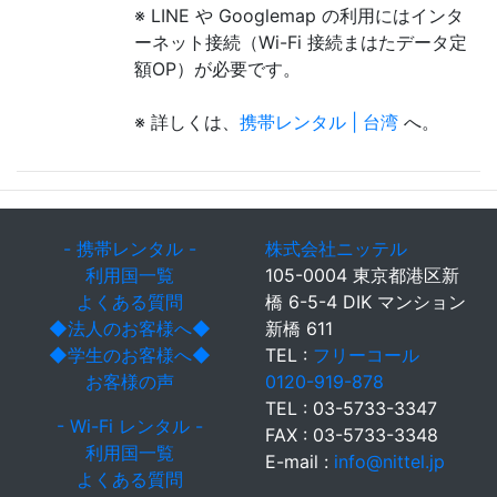
※ LINE や Googlemap の利用にはインタ
ーネット接続（Wi-Fi 接続まはたデータ定
額OP）が必要です。
※ 詳しくは、
携帯レンタル | 台湾
へ。
- 携帯レンタル -
株式会社ニッテル
利用国一覧
105-0004 東京都港区新
よくある質問
橋 6-5-4 DIK マンション
◆法人のお客様へ◆
新橋 611
◆学生のお客様へ◆
TEL :
フリーコール
お客様の声
0120-919-878
TEL : 03-5733-3347
- Wi-Fi レンタル -
FAX : 03-5733-3348
利用国一覧
E-mail :
info@nittel.jp
よくある質問