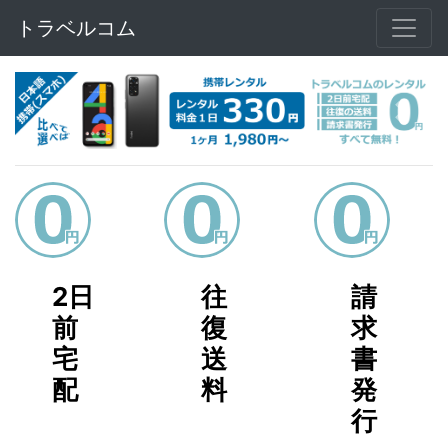
トラベルコム
Previous
Next
2日
往
請
前
復
求
宅
送
書
配
料
発
行