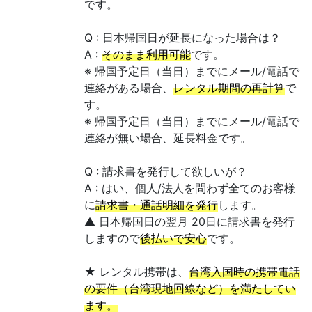
です。
Q : 日本帰国日が延長になった場合は？
A :
そのまま利用可能
です。
※ 帰国予定日（当日）までにメール/電話で
連絡がある場合、
レンタル期間の再計算
で
す。
※ 帰国予定日（当日）までにメール/電話で
連絡が無い場合、延長料金です。
Q : 請求書を発行して欲しいが？
A : はい、個人/法人を問わず全てのお客様
に
請求書・通話明細を発行
します。
▲ 日本帰国日の翌月 20日に請求書を発行
しますので
後払いで安心
です。
★ レンタル携帯は、
台湾入国時の携帯電話
の要件（台湾現地回線など）を満たしてい
ます。