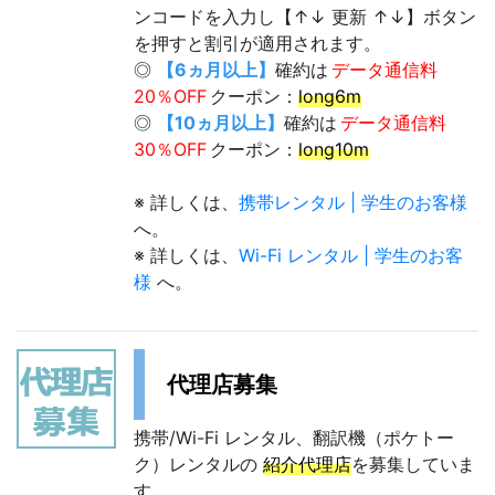
ンコードを入力し【↑↓ 更新 ↑↓】ボタン
を押すと割引が適用されます。
◎
【6ヵ月以上】
確約は
データ通信料
20％OFF
クーポン：
long6m
◎
【10ヵ月以上】
確約は
データ通信料
30％OFF
クーポン：
long10m
※ 詳しくは、
携帯レンタル | 学生のお客様
へ。
※ 詳しくは、
Wi-Fi レンタル | 学生のお客
様
へ。
代理店募集
携帯/Wi-Fi レンタル、翻訳機（ポケトー
ク）レンタルの
紹介代理店
を募集していま
す。