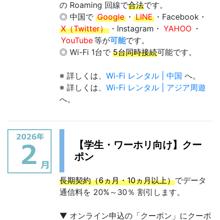
の Roaming 回線で
合法
です。
◎ 中国で
Google
・
LINE
・Facebook・
X（Twitter）
・Instagram・
YAHOO
・
YouTube
等が
可能
です。
◎ Wi-Fi 1台で
5台同時接続
可能です。
※ 詳しくは、
Wi-Fi レンタル | 中国
へ。
※ 詳しくは、
Wi-Fi レンタル | アジア周遊
へ。
【学生・ワーホリ向け】クー
ポン
長期契約（6ヵ月・10ヵ月以上）
でデータ
通信料を 20%～30％ 割引します。
▼ オンライン申込の「クーポン」にクーポ