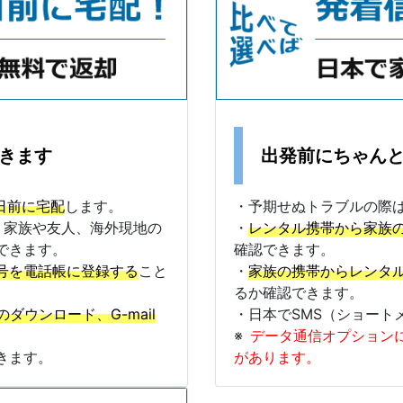
届きます
出発前にちゃん
日前に宅配
します。
・予期せぬトラブルの際
、家族や友人、海外現地の
・
レンタル携帯から家族
できます。
確認できます。
号を電話帳に登録する
こと
・
家族の携帯からレンタ
るか確認できます。
のダウンロード、G-mail
・日本でSMS（ショート
※
データ通信オプション
きます。
があります。