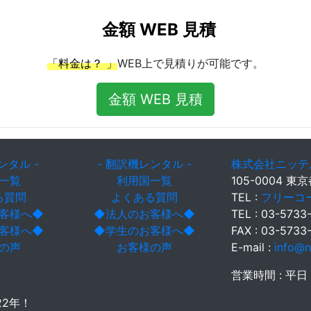
金額 WEB 見積
「料金は？ 」
WEB上で見積りが可能です。
金額 WEB 見積
レンタル -
- 翻訳機レンタル -
株式会社ニッテ
一覧
利用国一覧
105-0004 東
る質問
よくある質問
TEL :
フリーコール
客様へ◆
◆法人のお客様へ◆
TEL : 03-5733
客様へ◆
◆学生のお客様へ◆
FAX : 03-5733
の声
お客様の声
E-mail :
info@ni
営業時間 : 平日
22年！