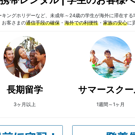
ーキングホリデーなど、未成年～24歳の学生が海外に滞在する
で、お客さまの
通信手段の確保
・
海外での利便性
・
家族の安心
に
長期留学
サマースクー
3ヶ月以上
1週間～1ヶ月