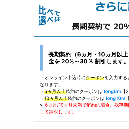
長期契約（6ヵ月・10ヵ月以
金を 20%～30％ 割引します
・オンライン申込時に
クーポン
を入力する
なります。
・
6ヵ月以上
確約のクーポンは
long6m
【2
・
10ヵ月以上
確約のクーポンは
long10m
※
6ヵ月/10ヵ月未満で解約の場合、残存
して請求します。