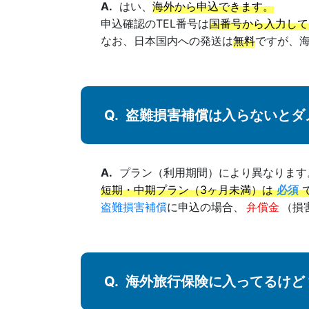
はい、
海外から申込できます。
申込確認のTEL番号は
国番号から入力して
なお、日本国内への発送は
無料
ですが、
盗難損害補償は入らないとダメ
プラン（利用期間）により異なります
短期・中期プラン（3ヶ月未満）は
必須
盗難損害補償
に申込の場合、
弁償金
（損
海外旅行保険に入ってるけど