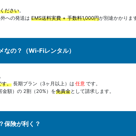
ください
。
海外への発送は
EMS送料実費 + 手数料1,000円
が別途かかりま
なの？（Wi-Fiレンタル）
。
です。
長期プラン（3ヶ月以上）は
任意
です。
害金額）の 2割（20%）を
免責金
として請求します。
？保険が利く？