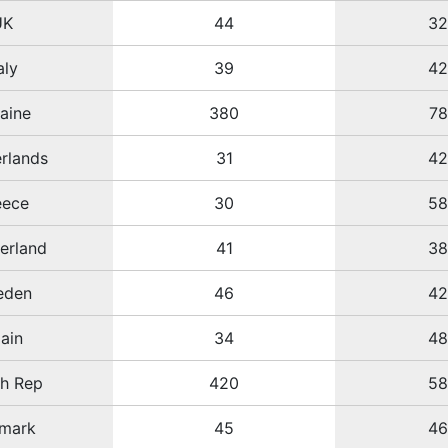
UK
44
3
aly
39
4
aine
380
7
rlands
31
4
eece
30
5
erland
41
3
eden
46
4
ain
34
4
h Rep
420
5
mark
45
4