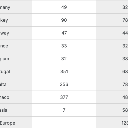
many
49
3
rkey
90
7
rway
47
4
ance
33
3
gium
32
3
tugal
351
6
lta
356
7
naco
377
4
ssia
7
5
 Europe
12