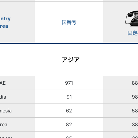
ntry
国番号
Area
固定
アジア
AE
971
8
dia
91
9
nesia
62
5
rea
82
3