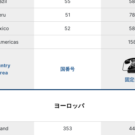
azil
55
5
eru
51
7
xico
52
5
Americas
15
ntry
国番号
Area
固定
ヨーロッパ
land
353
4