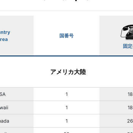
ntry
国番号
Area
固定
アメリカ大陸
SA
1
1
waii
1
1
nada
1
2