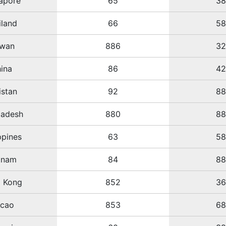
apore
65
3
iland
66
5
iwan
886
3
ina
86
4
istan
92
8
ladesh
880
8
ppines
63
5
tnam
84
8
 Kong
852
3
cao
853
6