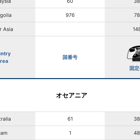
aysia
60
3
golia
976
7
r Asia
14
ntry
国番号
Area
固定
オセアニア
ralia
61
3
uam
1
4