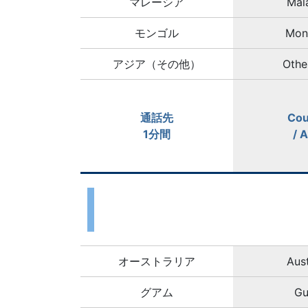
マレーシア
Mal
モンゴル
Mon
アジア（その他）
Othe
通話先
Cou
1分間
/ 
オーストラリア
Aust
グアム
G