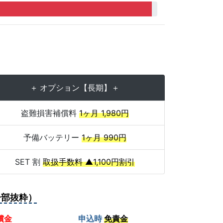
＋ オプション【長期】＋
盗難損害補償料
1ヶ月 1,980円
予備バッテリー
1ヶ月 990円
SET 割
取扱手数料 ▲1,100円割引
一部抜粋）
償金
申込時
免責金