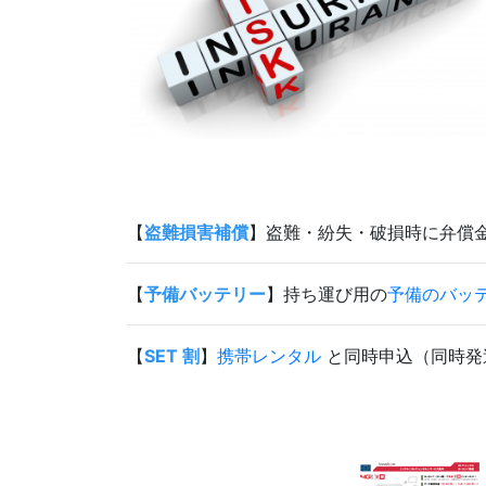
【
盗難損害補償
】盗難・紛失・破損時に弁償金
【
予備バッテリー
】持ち運び用の
予備のバッ
【
SET 割
】
携帯レンタル
と同時申込（同時発