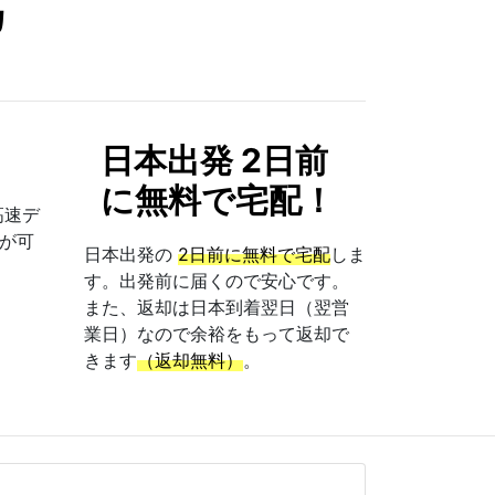
カ
！
日本出発 2日前
に無料で宅配！
高速デ
が可
日本出発の
2日前に無料で宅配
しま
す。出発前に届くので安心です。
また、返却は日本到着翌日（翌営
業日）なので余裕をもって返却で
きます
（返却無料）
。