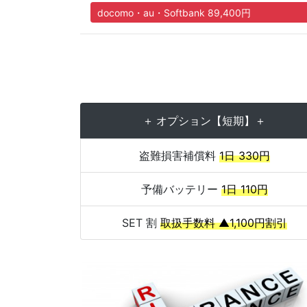
docomo・au・Softbank 89,400円
＋ オプション【短期】＋
盗難損害補償料
1日 330円
予備バッテリー
1日 110円
SET 割
取扱手数料 ▲1,100円割引