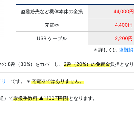
盗難紛失など機体本体の全損
44,000円
充電器
4,400円
USB ケーブル
2,200円
※ 詳しくは
盗難損
の 8割（80%）をカバーし、
2割（20%）の免責金
負担となり
テリー
です。 ※
充電器ではありません。
送）で
取扱手数料 ▲1,100円割引
となります。