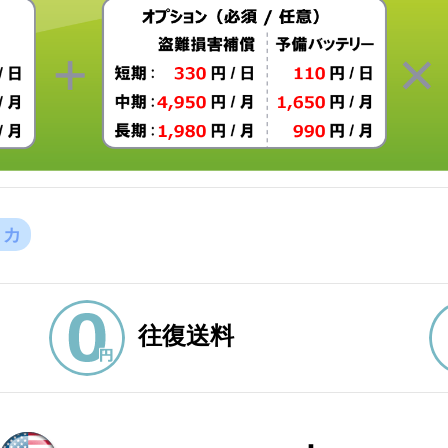
リカ
往復送料