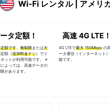
Wi-Fi レンタル | アメリ
ータ定額！
高速 4G LTE
タ定額です
。
無制限
または
大
4G LTEで
最大 150Mbps
の
の定額（
追加料金ナシ
）でイ
ータ通信（インターネット）
ネットが利用可能です。 ※
能です。
国によっては、高速データの
制限があります。