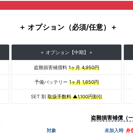
＋ オプション（必須/任意）＋
＋ オプション【中期】＋
盗難損害補償料
1ヶ月 4,950円
予備バッテリー
1ヶ月 1,650円
SET 割
取扱手数料 ▲1,100円割引
盗難損害補償（
対象
未加入時
弁