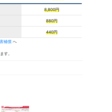
8,800円
880円
440円
害補償
へ
ます。